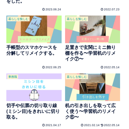
をした。
2023.06.24
2022.07.23
暮らしを愉しむ
暮らしを愉しむ
手帳型のスマホケースを
足置きで玄関にミニ飾り
分解してリメイクする。
棚を作る〜学習机のリメ
イク⑦〜
2022.06.25
2022.05.14
事務職
暮らしを愉しむ
切手や伝票の切り取り線
机の引き出しを取って広
(ミシン目)をきれいに切り
く使う〜学習机のリメイ
取る。
ク⑥〜
2021.04.17
2021.02.14
2022.05.14