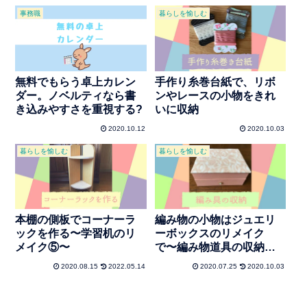
事務職
暮らしを愉しむ
無料でもらう卓上カレン
手作り糸巻台紙で、リボ
ダー。ノベルティなら書
ンやレースの小物をきれ
き込みやすさを重視する?
いに収納
2020.10.12
2020.10.03
暮らしを愉しむ
暮らしを愉しむ
本棚の側板でコーナーラ
編み物の小物はジュエリ
ックを作る〜学習机のリ
ーボックスのリメイク
メイク⑤〜
で〜編み物道具の収納
③〜
2020.08.15
2022.05.14
2020.07.25
2020.10.03